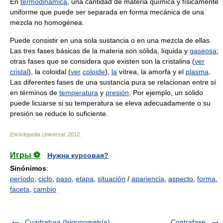
En
termodinámica
, una cantidad de materia química y físicamente
uniforme que puede ser separada en forma mecánica de una
mezcla no homogénea.
Puede consistir en una sola sustancia o en una mezcla de ellas.
Las tres fases básicas de la materia son sólida, líquida y
gaseosa
;
otras fases que se considera que existen son la cristalina (
ver
cristal
), la coloidal (
ver
coloide
),
la
vítrea, la amorfa y el
plasma
.
Las diferentes fases de una sustancia pura se relacionan entre sí
en términos de
temperatura
y
presión
. Por ejemplo, un sólido
puede licuarse si su temperatura se eleva adecuadamente o su
presión se reduce lo suficiente.
Enciclopedia Universal
.
2012
.
Игры ⚽
Нужна курсовая?
Sinónimos
:
período
,
ciclo
,
paso
,
etapa
,
situación
/
apariencia
,
aspecto
,
forma
,
faceta
,
cambio
Cuadratura (trigonometría)
Contrafase