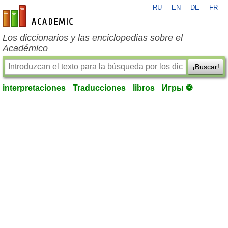
RU
EN
DE
FR
es-academic.com
Los diccionarios y las enciclopedias sobre el
Académico
¡Buscar!
interpretaciones
Traducciones
libros
Игры ⚽