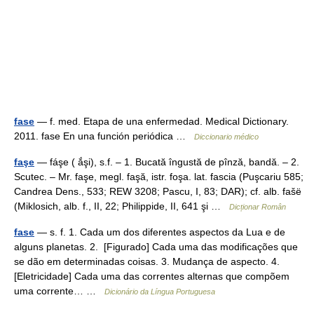
fase
— f. med. Etapa de una enfermedad. Medical Dictionary.
2011. fase En una función periódica …
Diccionario médico
faşe
— fáşe ( ắşi), s.f. – 1. Bucată îngustă de pînză, bandă. – 2.
Scutec. – Mr. faşe, megl. faşă, istr. foşa. lat. fascia (Puşcariu 585;
Candrea Dens., 533; REW 3208; Pascu, I, 83; DAR); cf. alb. fašë
(Miklosich, alb. f., II, 22; Philippide, II, 641 şi …
Dicționar Român
fase
— s. f. 1. Cada um dos diferentes aspectos da Lua e de
alguns planetas. 2. [Figurado] Cada uma das modificações que
se dão em determinadas coisas. 3. Mudança de aspecto. 4.
[Eletricidade] Cada uma das correntes alternas que compõem
uma corrente… …
Dicionário da Língua Portuguesa