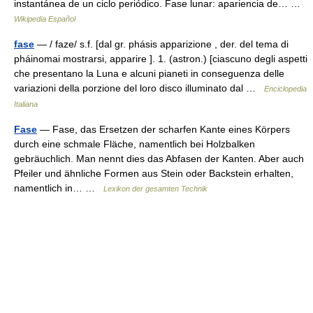
instantánea de un ciclo periódico. Fase lunar: apariencia de… …
Wikipedia Español
fase
— / faze/ s.f. [dal gr. phásis apparizione , der. del tema di
pháinomai mostrarsi, apparire ]. 1. (astron.) [ciascuno degli aspetti
che presentano la Luna e alcuni pianeti in conseguenza delle
variazioni della porzione del loro disco illuminato dal …
Enciclopedia
Italiana
Fase
— Fase, das Ersetzen der scharfen Kante eines Körpers
durch eine schmale Fläche, namentlich bei Holzbalken
gebräuchlich. Man nennt dies das Abfasen der Kanten. Aber auch
Pfeiler und ähnliche Formen aus Stein oder Backstein erhalten,
namentlich in… …
Lexikon der gesamten Technik